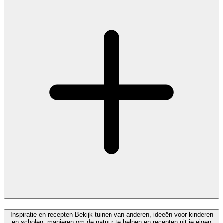
Inspiratie en recepten
Bekijk tuinen van anderen, ideeën voor kinderen
en scholen, manieren om de natuur te helpen en recepten uit je eigen