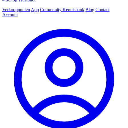
Verkooppunten
App
Community
Kennisbank
Blog
Contact
Account