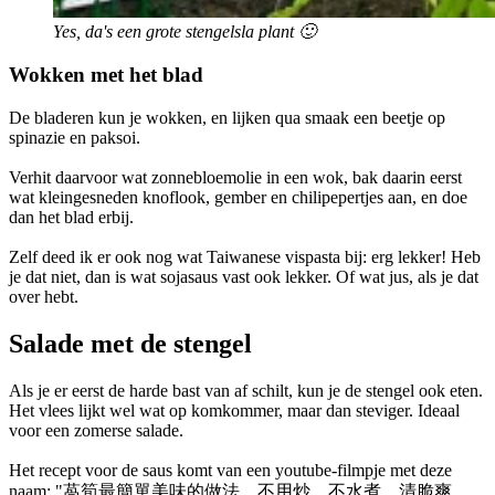
Yes, da's een grote stengelsla plant 🙂
Wokken met het blad
De bladeren kun je wokken, en lijken qua smaak een beetje op
spinazie en paksoi.
Verhit daarvoor wat zonnebloemolie in een wok, bak daarin eerst
wat kleingesneden knoflook, gember en chilipepertjes aan, en doe
dan het blad erbij.
Zelf deed ik er ook nog wat Taiwanese vispasta bij: erg lekker! Heb
je dat niet, dan is wat sojasaus vast ook lekker. Of wat jus, als je dat
over hebt.
Salade met de stengel
Als je er eerst de harde bast van af schilt, kun je de stengel ook eten.
Het vlees lijkt wel wat op komkommer, maar dan steviger. Ideaal
voor een zomerse salade.
Het recept voor de saus komt van een youtube-filmpje met deze
naam: "萵筍最簡單美味的做法，不用炒，不水煮，清脆爽