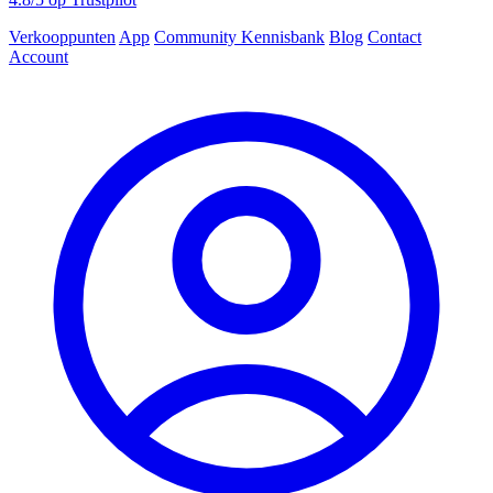
Verkooppunten
App
Community
Kennisbank
Blog
Contact
Account