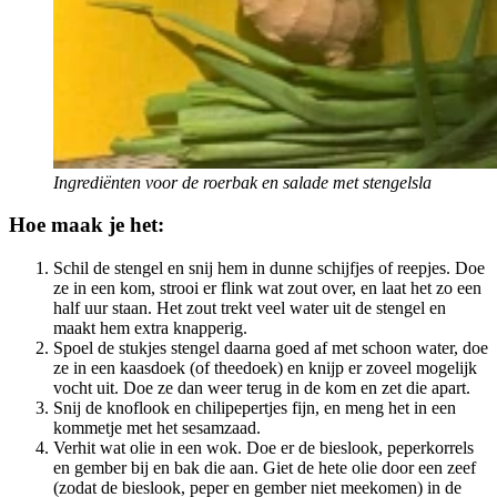
Ingrediënten voor de roerbak en salade met stengelsla
Hoe maak je het:
Schil de stengel en snij hem in dunne schijfjes of reepjes. Doe
ze in een kom, strooi er flink wat zout over, en laat het zo een
half uur staan. Het zout trekt veel water uit de stengel en
maakt hem extra knapperig.
Spoel de stukjes stengel daarna goed af met schoon water, doe
ze in een kaasdoek (of theedoek) en knijp er zoveel mogelijk
vocht uit. Doe ze dan weer terug in de kom en zet die apart.
Snij de knoflook en chilipepertjes fijn, en meng het in een
kommetje met het sesamzaad.
Verhit wat olie in een wok. Doe er de bieslook, peperkorrels
en gember bij en bak die aan. Giet de hete olie door een zeef
(zodat de bieslook, peper en gember niet meekomen) in de