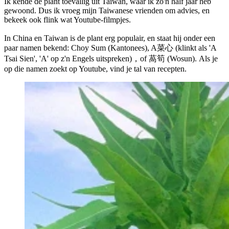
Ik kende de plant toevallig uit Taiwan, waar ik zo'n half jaar heb
gewoond. Dus ik vroeg mijn Taiwanese vrienden om advies, en
bekeek ook flink wat Youtube-filmpjes.
In China en Taiwan is de plant erg populair, en staat hij onder een
paar namen bekend: Choy Sum (Kantonees), A菜心 (klinkt als 'A
Tsai Sien', 'A' op z'n Engels uitspreken)，of 萵筍 (Wosun). Als je
op die namen zoekt op Youtube, vind je tal van recepten.