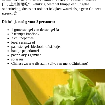
口，上桌搶著吃". Gelukkig heeft het filmpje een Engelse
ondertiteling, dus is het ook het bekijken waard als je geen Chinees
spreekt 😉
Dit heb je nodig voor 2 personen:
1 grote stengel van de stengelsla
2 teentjes knoflook
2 chilipepertjes
lepel sesamzaad
paar stengels bieslook, of sjalotjes
handje peperkorrels
paar plakjes gember
sojasaus
Chinese zwarte rijstazijn (bijv. van merk Chinkiang)