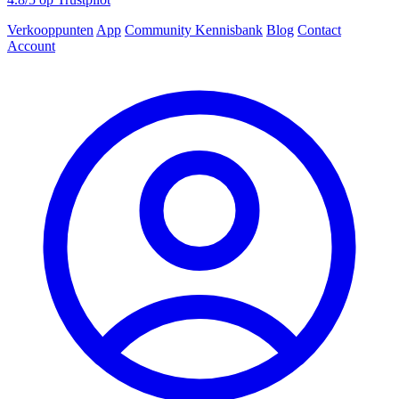
Verkooppunten
App
Community
Kennisbank
Blog
Contact
Account