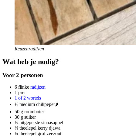
Reuzenradijzen
Wat heb je nodig?
Voor 2 personen
6 flinke
radijzen
1 prei
1 of 2 wortels
½ medium chilipeper🌶
50 g roomboter
30 g suiker
½ uitgeperste sinaasappel
¼ theelepel kerry djawa
¼ theelepel grof zeezout