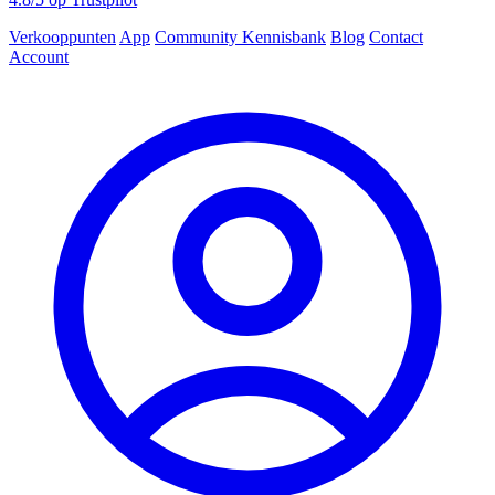
Verkooppunten
App
Community
Kennisbank
Blog
Contact
Account