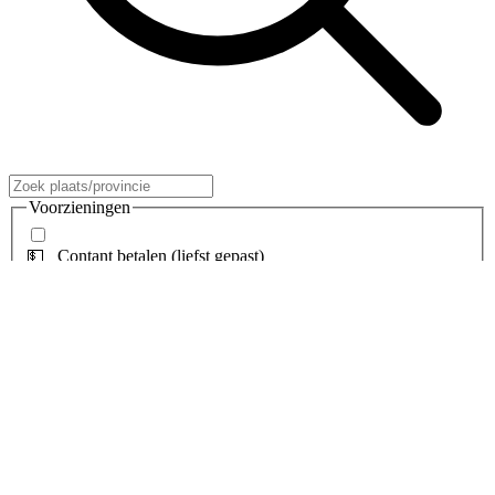
Voorzieningen
💵 Contant betalen (liefst gepast)
💳 Pinnen
🕑 Openingstijden
🤝 Op afspraak
🚚 Thuisbezorging mogelijk op afspraak
👈 Tikkie