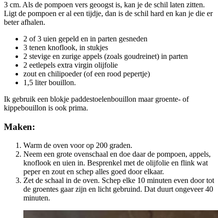
3 cm. Als de pompoen vers geoogst is, kan je de schil laten zitten.
Ligt de pompoen er al een tijdje, dan is de schil hard en kan je die er
beter afhalen.
2 of 3 uien gepeld en in parten gesneden
3 tenen knoflook, in stukjes
2 stevige en zurige appels (zoals goudreinet) in parten
2 eetlepels extra virgin olijfolie
zout en chilipoeder (of een rood pepertje)
1,5 liter bouillon.
Ik gebruik een blokje paddestoelenbouillon maar groente- of
kippebouillon is ook prima.
Maken:
Warm de oven voor op 200 graden.
Neem een grote ovenschaal en doe daar de pompoen, appels,
knoflook en uien in. Besprenkel met de olijfolie en flink wat
peper en zout en schep alles goed door elkaar.
Zet de schaal in de oven. Schep elke 10 minuten even door tot
de groentes gaar zijn en licht gebruind. Dat duurt ongeveer 40
minuten.