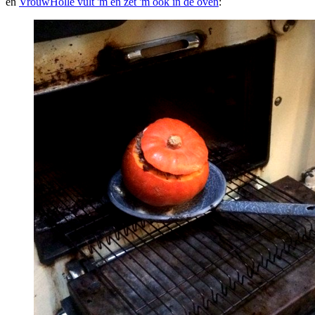
en
VrouwHolle vult 'm en zet 'm ook in de oven
: