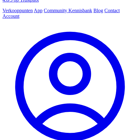
Verkooppunten
App
Community
Kennisbank
Blog
Contact
Account