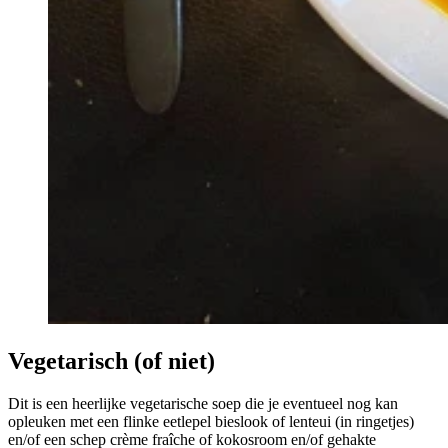
Vegetarisch (of niet)
Dit is een heerlijke vegetarische soep die je eventueel nog kan
opleuken met een flinke eetlepel bieslook of lenteui (in ringetjes)
en/of een schep crème fraîche of kokosroom en/of gehakte