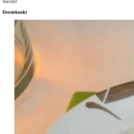
Succes!
Deesiekookt