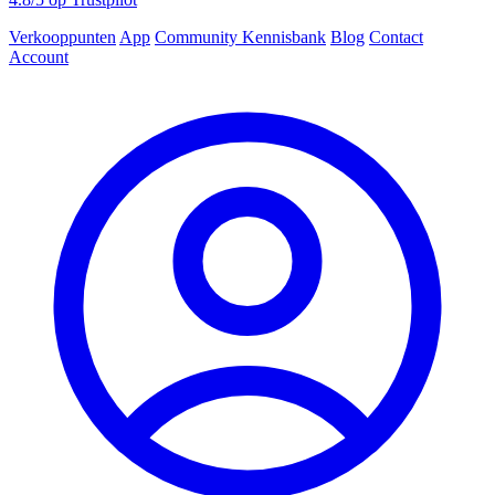
Verkooppunten
App
Community
Kennisbank
Blog
Contact
Account