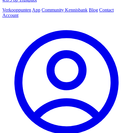
Verkooppunten
App
Community
Kennisbank
Blog
Contact
Account