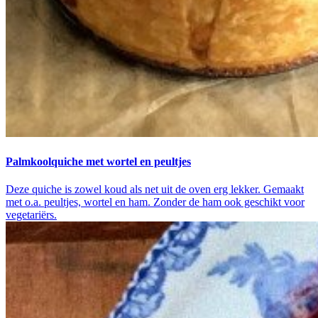
Palmkoolquiche met wortel en peultjes
Deze quiche is zowel koud als net uit de oven erg lekker. Gemaakt
met o.a. peultjes, wortel en ham. Zonder de ham ook geschikt voor
vegetariërs.