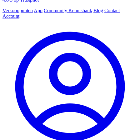
Verkooppunten
App
Community
Kennisbank
Blog
Contact
Account