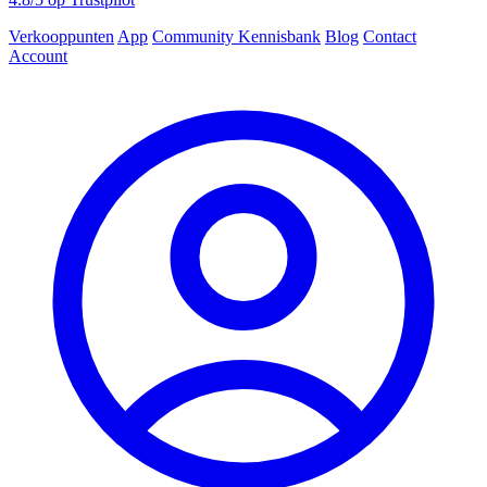
Verkooppunten
App
Community
Kennisbank
Blog
Contact
Account