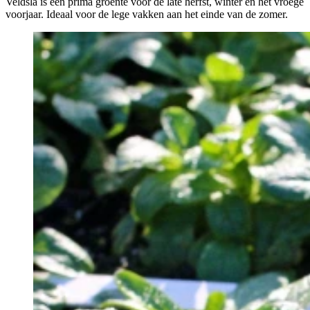
Veldsla is een prima groente voor de late herfst, winter en het vroege
voorjaar. Ideaal voor de lege vakken aan het einde van de zomer.