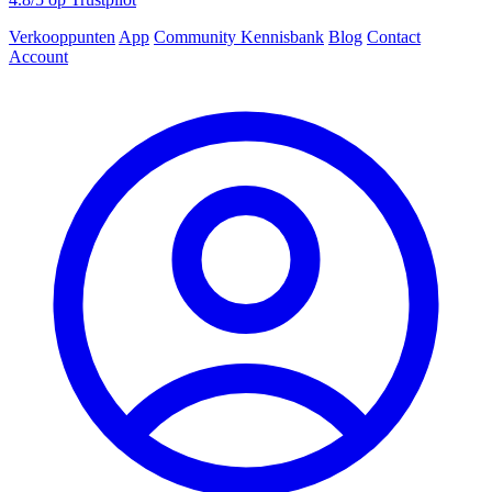
Verkooppunten
App
Community
Kennisbank
Blog
Contact
Account