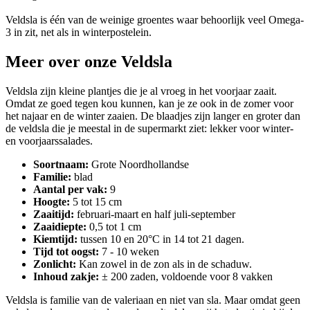
Veldsla is één van de weinige groentes waar behoorlijk veel Omega-
3 in zit, net als in winterpostelein.
Meer over onze Veldsla
Veldsla zijn kleine plantjes die je al vroeg in het voorjaar zaait.
Omdat ze goed tegen kou kunnen, kan je ze ook in de zomer voor
het najaar en de winter zaaien. De blaadjes zijn langer en groter dan
de veldsla die je meestal in de supermarkt ziet: lekker voor winter-
en voorjaarssalades.
Soortnaam:
Grote Noordhollandse
Familie:
blad
Aantal per vak:
9
Hoogte:
5 tot 15 cm
Zaaitijd:
februari-maart en half juli-september
Zaaidiepte:
0,5 tot 1 cm
Kiemtijd:
tussen 10 en 20°C in 14 tot 21 dagen.
Tijd tot oogst:
7 - 10 weken
Zonlicht:
Kan zowel in de zon als in de schaduw.
Inhoud zakje:
± 200 zaden, voldoende voor 8 vakken
Veldsla is familie van de valeriaan en niet van sla. Maar omdat geen