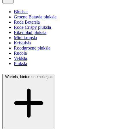
Bindsla
Groene Batavia pluksla
Rode Botersla
Rode Crispy pluksla
Eikenblad pluksla
Mini kropsla
Kristalsla
Roodgroene pluksla
Rucola
Veldsla
Pluksla
Wortels, bieten en knolletjes