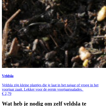
Veldsla
Veldsla zijn kleine plantjes die je laat in het najaar of vroeg in het
voorjaar zaait. Lekker voor de eerste voorjaarssalades.
€ 2,79
Wat heb je nodig om zelf veldsla te