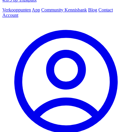
Verkooppunten
App
Community
Kennisbank
Blog
Contact
Account