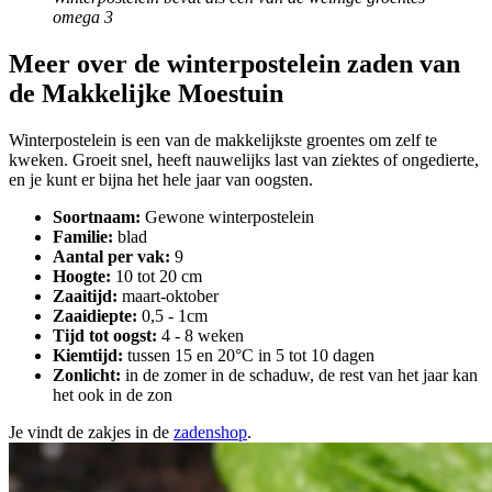
omega 3
Meer over de winterpostelein zaden van
de Makkelijke Moestuin
Winterpostelein is een van de makkelijkste groentes om zelf te
kweken. Groeit snel, heeft nauwelijks last van ziektes of ongedierte,
en je kunt er bijna het hele jaar van oogsten.
Soortnaam:
Gewone winterpostelein
Familie:
blad
Aantal per vak:
9
Hoogte:
10 tot 20 cm
Zaaitijd:
maart-oktober
Zaaidiepte:
0,5 - 1cm
Tijd tot oogst:
4 - 8 weken
Kiemtijd:
tussen 15 en 20°C in 5 tot 10 dagen
Zonlicht:
in de zomer in de schaduw, de rest van het jaar kan
het ook in de zon
Je vindt de zakjes in de
zadenshop
.