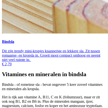
Bindsla
Dit zijn trendy mini-kropjes knapperige en lekkere sla. Zit tussen
romaanse- en kropsla in. Groeit mooi compact omhoog en neemt
niet veel ruimte in.
€ 2,79
Vitamines en mineralen in bindsla
Bindsla - of romeinse sla - bevat ongeveer 5 keer zoveel vitamines
en mineralen als kropsla.
Het is rijk aan vitamine A, B11, C en K (foliumzuur), maar er zit
ook nog B1, B2 en B6 in. Plus de mineralen mangaan, ijzer,
magnesium, calcium, fosfor en koper en het aminozuur tryptofaan.