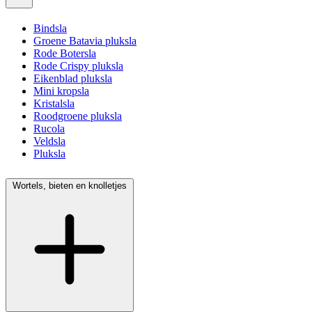
Bindsla
Groene Batavia pluksla
Rode Botersla
Rode Crispy pluksla
Eikenblad pluksla
Mini kropsla
Kristalsla
Roodgroene pluksla
Rucola
Veldsla
Pluksla
Wortels, bieten en knolletjes