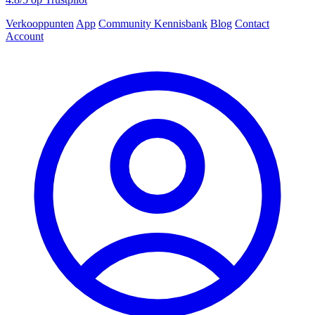
Verkooppunten
App
Community
Kennisbank
Blog
Contact
Account