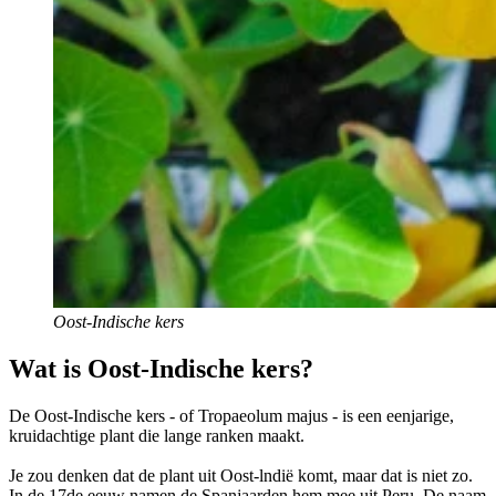
Oost-Indische kers
Wat is Oost-Indische kers?
De Oost-Indische kers - of Tropaeolum majus -
is een eenjarige,
kruidachtige plant die lange ranken maakt.
Je zou denken dat de plant uit Oost-lndië komt, maar dat is niet zo.
In de 17de eeuw namen de Spanjaarden hem mee uit Peru. De naam