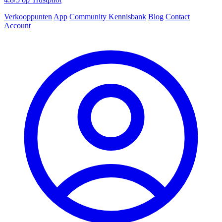
Verkooppunten
App
Community
Kennisbank
Blog
Contact
Account