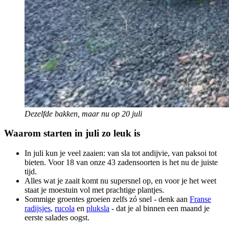
Dezelfde bakken, maar nu op 20 juli
Waarom starten in juli zo leuk is
In juli kun je veel zaaien: van sla tot andijvie, van paksoi tot
bieten. Voor 18 van onze 43 zadensoorten is het nu de juiste
tijd.
Alles wat je zaait komt nu supersnel op, en voor je het weet
staat je moestuin vol met prachtige plantjes.
Sommige groentes groeien zelfs zó snel - denk aan
Franse
radijsjes
,
rucola
en
pluksla
- dat je al binnen een maand je
eerste salades oogst.