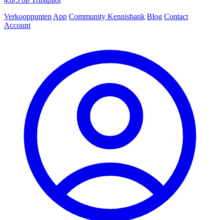
Verkooppunten
App
Community
Kennisbank
Blog
Contact
Account