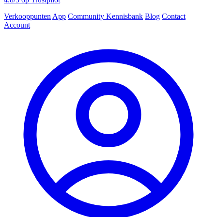
Verkooppunten
App
Community
Kennisbank
Blog
Contact
Account