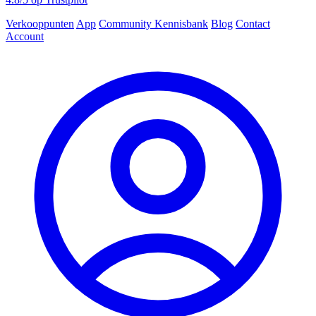
Verkooppunten
App
Community
Kennisbank
Blog
Contact
Account