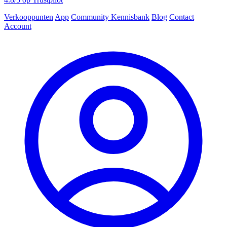
Verkooppunten
App
Community
Kennisbank
Blog
Contact
Account