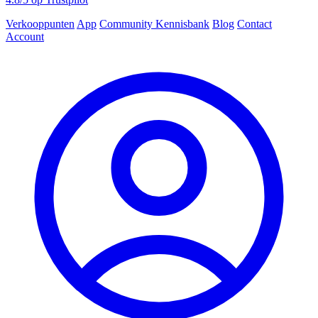
Verkooppunten
App
Community
Kennisbank
Blog
Contact
Account