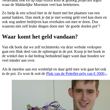
Nederland ook en op mijn reizen kom ik genoeg projecten tegen
waar de Makkelijke Moestuin veel kan betekenen.
Zo hielp ik een school hier in de buurt met het plaatsen van een
aantal bakken. Dan merk je dat je met weinig geld veel kan doen en
ook nog andere bedrijven kan overhalen om mee te doen. Dus
waarom niet zelf leuke dingen doen met ‘de goede doelen pot’?
Waar komt het geld vandaan?
Van elk boek dat we zelf rechtstreeks via deze website verkopen
gaat een flink deel van de opbrengst in de pot. Koop je het boek in
de winkel dan is dat bedrag beduidend lager want daar houden we
veel minder aan over.
Als ik meedoe aan een wedstrijd en daar geld mee win gaat het ook
in de pot. Zo won ik ooit de
Pluk van de Petteflet-prijs van € 3000,-
.