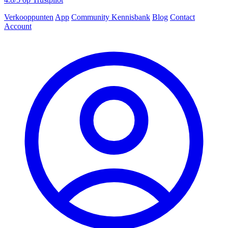
Verkooppunten
App
Community
Kennisbank
Blog
Contact
Account