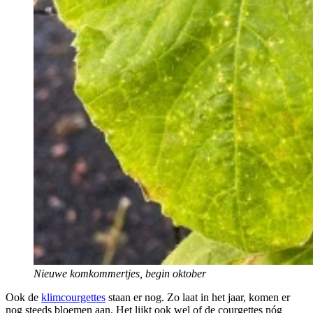
Nieuwe komkommertjes, begin oktober
Ook de
klimcourgettes
staan er nog. Zo laat in het jaar, komen er
nog steeds bloemen aan. Het lijkt ook wel of de courgettes nóg