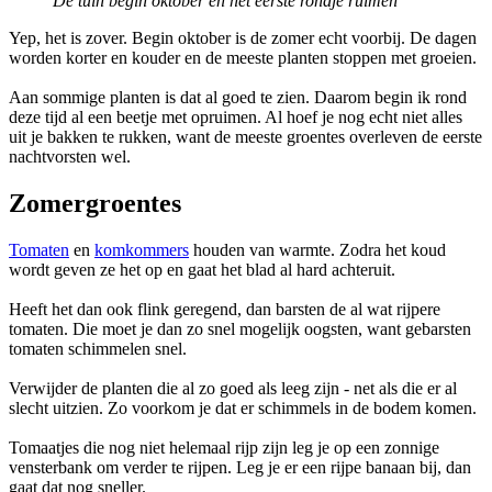
De tuin begin oktober en het eerste rondje ruimen
Yep, het is zover. Begin oktober is de zomer echt voorbij. De dagen
worden korter en kouder en de meeste planten stoppen met groeien.
Aan sommige planten is dat al goed te zien. Daarom begin ik rond
deze tijd al een beetje met opruimen. Al hoef je nog echt niet alles
uit je bakken te rukken, want de meeste groentes overleven de eerste
nachtvorsten wel.
Zomergroentes
Tomaten
en
komkommers
houden van warmte. Zodra het koud
wordt geven ze het op en gaat het blad al hard achteruit.
Heeft het dan ook flink geregend, dan barsten de al wat rijpere
tomaten. Die moet je dan zo snel mogelijk oogsten, want gebarsten
tomaten schimmelen snel.
Verwijder de planten die al zo goed als leeg zijn - net als die er al
slecht uitzien. Zo voorkom je dat er schimmels in de bodem komen.
Tomaatjes die nog niet helemaal rijp zijn leg je op een zonnige
vensterbank om verder te rijpen. Leg je er een rijpe banaan bij, dan
gaat dat nog sneller.