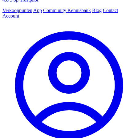
Verkooppunten
App
Community
Kennisbank
Blog
Contact
Account