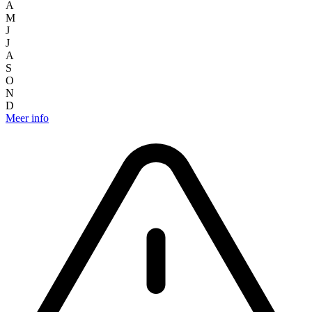
A
M
J
J
A
S
O
N
D
Meer info