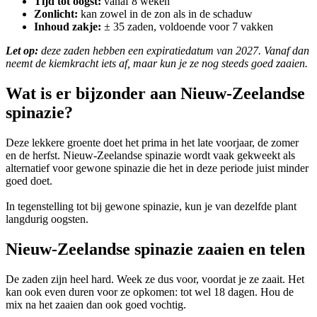
Tijd tot oogst:
vanaf 8 weken
Zonlicht:
kan zowel in de zon als in de schaduw
Inhoud zakje:
± 35 zaden, voldoende voor 7 vakken
Let op:
deze zaden hebben een expiratiedatum van 2027. Vanaf dan
neemt de kiemkracht iets af, maar kun je ze nog steeds goed zaaien.
Wat is er bijzonder aan Nieuw-Zeelandse
spinazie?
Deze lekkere groente doet het prima in het late voorjaar, de zomer
en de herfst. Nieuw-Zeelandse spinazie wordt vaak gekweekt als
alternatief voor gewone spinazie die het in deze periode juist minder
goed doet.
In tegenstelling tot bij gewone spinazie, kun je van dezelfde plant
langdurig oogsten.
Nieuw-Zeelandse spinazie zaaien en telen
De zaden zijn heel hard. Week ze dus voor, voordat je ze zaait. Het
kan ook even duren voor ze opkomen: tot wel 18 dagen. Hou de
mix na het zaaien dan ook goed vochtig.