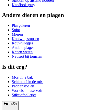
Slakken op afstand houden
Knoflookspray
Andere dieren en plagen
Plaagdieren
Spint
Mieren
Koolwitjesrupsen
Rouwvliegjes
Andere plagen
Katten weren
Neusrot bij tomaten
Is dit erg?
Mos in je bak
Schimmel in de mix
Paddenstoelen
Wortels in reservoir
Stikstofbolletjes
Hulp (22)