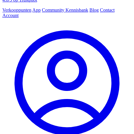
Verkooppunten
App
Community
Kennisbank
Blog
Contact
Account