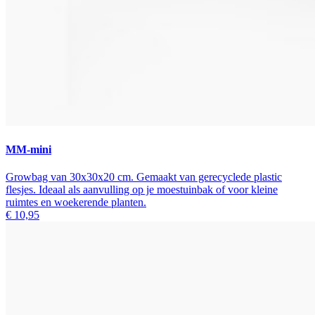
MM-mini
Growbag van 30x30x20 cm. Gemaakt van gerecyclede plastic
flesjes. Ideaal als aanvulling op je moestuinbak of voor kleine
ruimtes en woekerende planten.
€ 10,95