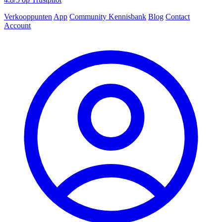
Verkooppunten
App
Community
Kennisbank
Blog
Contact
Account