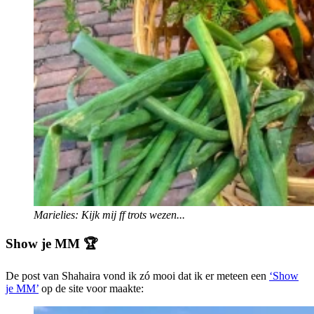
Marielies: Kijk mij ff trots wezen...
Show je MM 🏆
De post van Shahaira vond ik zó mooi dat ik er meteen een
‘Show
je MM’
op de site voor maakte: