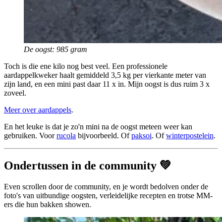
De oogst: 985 gram
Toch is die ene kilo nog best veel. Een professionele
aardappelkweker haalt gemiddeld 3,5 kg per vierkante meter van
zijn land, en een mini past daar 11 x in. Mijn oogst is dus ruim 3 x
zoveel.
Meer over aardappels
.
En het leuke is dat je zo'n mini na de oogst meteen weer kan
gebruiken. Voor
rucola
bijvoorbeeld. Of
paksoi
. Of
winterpostelein
.
Ondertussen in de community 💚
Even scrollen door de community, en je wordt bedolven onder de
foto's van uitbundige oogsten, verleidelijke recepten en trotse MM-
ers die hun bakken showen.