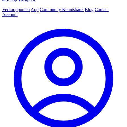
Verkooppunten
App
Community
Kennisbank
Blog
Contact
Account