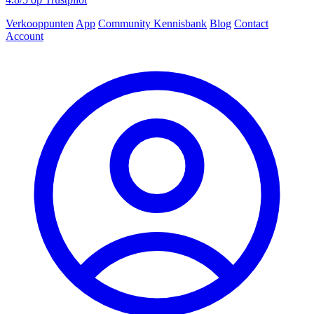
Verkooppunten
App
Community
Kennisbank
Blog
Contact
Account