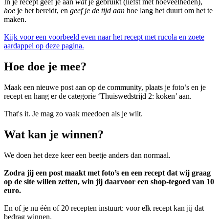
In je recept geef je aan
wat
je gebruikt (liefst met hoeveelheden),
hoe
je het bereidt, en
geef je de tijd aan
hoe lang het duurt om het te
maken.
Kijk voor een voorbeeld even naar het recept met rucola en zoete
aardappel op deze pagina.
Hoe doe je mee?
Maak een nieuwe post aan op de community, plaats je foto’s en je
recept en hang er de categorie ‘Thuiswedstrijd 2: koken’ aan.
That's it. Je mag zo vaak meedoen als je wilt.
Wat kan je winnen?
We doen het deze keer een beetje anders dan normaal.
Zodra jij een post maakt met foto’s en een recept dat wij graag
op de site willen zetten, win jij daarvoor een shop-tegoed van 10
euro.
En of je nu één of 20 recepten instuurt: voor elk recept kan jij dat
bedrag winnen.