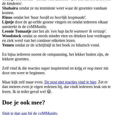
de kinderen'
.
Shahaira
omdat ze nu tenminste weet waar de groentes vandaan
komen.
Rinus
omdat het
'haar hoofd zo heerlijk leegmaakt'
.
Lijntje
door de ge-erfde groene vingers en omdat iedereen elkaar
aansteekt in de coMMunity.
Leonie Tomaatje
ziet het als
'een hap lucht wanneer ik verzuip'
.
Woodstock
omdat ze steeds minder eten en drinken kon verdragen
en ziek werd van het continue etiketten lezen.
Yemen
omdat ze de schrijfstijl in het boek zo hilarisch vond.
En bijna iedereen noemt de ontspanning, het lekker buiten zijn, de
lekkere groentes.
Zelf vind ik die reacties super inspirerend en krijg er
nog
meer zin
door om weer te beginnen.
Maar kijk zelf maar even.
De post met reacties vind je hier
. Zet er
dan meteen even je eigen redenen bij, dat vindt iedereen leuk om te
lezen. Ik in ieder geval wel 😃.
Doe je ook mee?
Sluit je dan aan bij de coMMunity
.