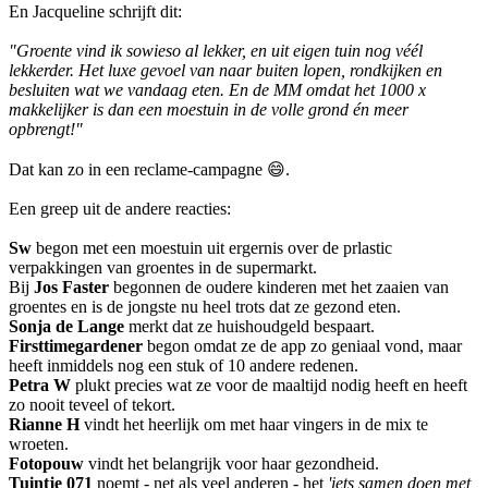
En Jacqueline schrijft dit:
"Groente vind ik sowieso al lekker, en uit eigen tuin nog véél
lekkerder. Het luxe gevoel van naar buiten lopen, rondkijken en
besluiten wat we vandaag eten. En de MM omdat het 1000 x
makkelijker is dan een moestuin in de volle grond én meer
opbrengt!"
Dat kan zo in een reclame-campagne 😄.
Een greep uit de andere reacties:
Sw
begon met een moestuin uit ergernis over de prlastic
verpakkingen van groentes in de supermarkt.
Bij
Jos Faster
begonnen de oudere kinderen met het zaaien van
groentes en is de jongste nu heel trots dat ze gezond eten.
Sonja de Lange
merkt dat ze huishoudgeld bespaart.
Firsttimegardener
begon omdat ze de app zo geniaal vond, maar
heeft inmiddels nog een stuk of 10 andere redenen.
Petra W
plukt precies wat ze voor de maaltijd nodig heeft en heeft
zo nooit teveel of tekort.
Rianne H
vindt het heerlijk om met haar vingers in de mix te
wroeten.
Fotopouw
vindt het belangrijk voor haar gezondheid.
Tuintje 071
noemt - net als veel anderen - het
'iets samen doen met