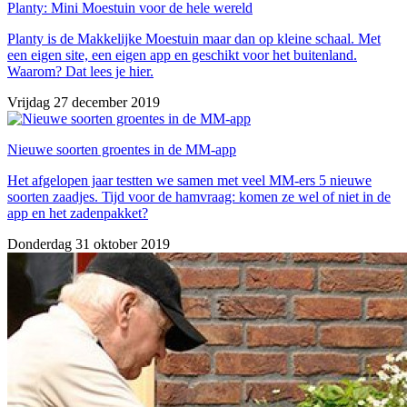
Planty: Mini Moestuin voor de hele wereld
Planty is de Makkelijke Moestuin maar dan op kleine schaal. Met
een eigen site, een eigen app en geschikt voor het buitenland.
Waarom? Dat lees je hier.
Vrijdag 27 december 2019
Nieuwe soorten groentes in de MM-app
Het afgelopen jaar testten we samen met veel MM-ers 5 nieuwe
soorten zaadjes. Tijd voor de hamvraag: komen ze wel of niet in de
app en het zadenpakket?
Donderdag 31 oktober 2019