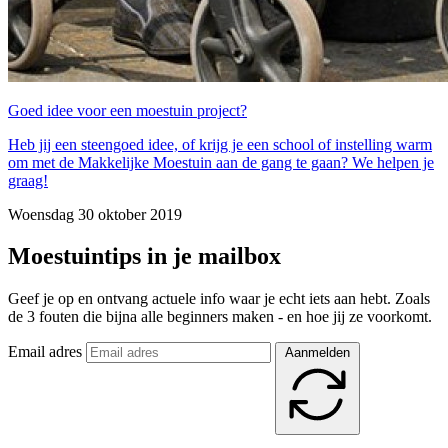
Goed idee voor een moestuin project?
Heb jij een steengoed idee, of krijg je een school of instelling warm
om met de Makkelijke Moestuin aan de gang te gaan? We helpen je
graag!
Woensdag 30 oktober 2019
Moestuintips in je mailbox
Geef je op en ontvang actuele info waar je echt iets aan hebt. Zoals
de 3 fouten die bijna alle beginners maken - en hoe jij ze voorkomt.
Email adres
Aanmelden