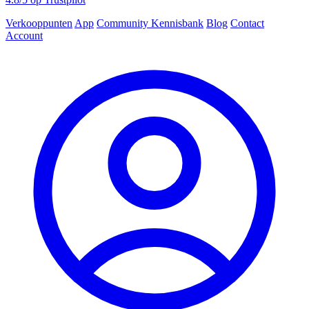
Verkooppunten
App
Community
Kennisbank
Blog
Contact
Account