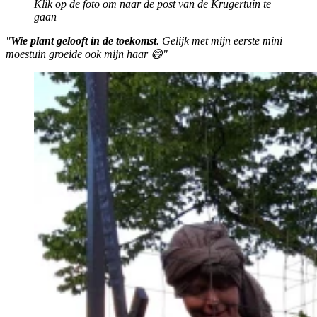
Klik op de foto om naar de post van de Krugertuin te
gaan
"
Wie plant gelooft in de toekomst
. Gelijk met mijn eerste mini
moestuin groeide ook mijn haar 😄"