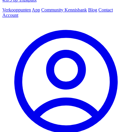
Verkooppunten
App
Community
Kennisbank
Blog
Contact
Account