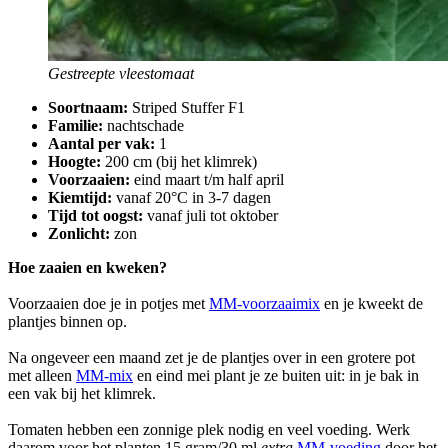
Gestreepte vleestomaat
Soortnaam:
Striped Stuffer F1
Familie:
nachtschade
Aantal per vak:
1
Hoogte:
200 cm (bij het klimrek)
Voorzaaien:
eind maart t/m half april
Kiemtijd:
vanaf 20°C in 3-7 dagen
Tijd tot oogst:
vanaf juli tot oktober
Zonlicht:
zon
Hoe zaaien en kweken?
Voorzaaien doe je in potjes met
MM-voorzaaimix
en je kweekt de
plantjes binnen op.
Na ongeveer een maand zet je de plantjes over in een grotere pot
met alleen
MM-mix
en eind mei plant je ze buiten uit: in je bak in
een vak bij het klimrek.
Tomaten hebben een zonnige plek nodig en veel voeding. Werk
daarom voor het planten 15 gram/30 ml
extra
MM-voeding
door het