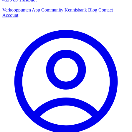
Verkooppunten
App
Community
Kennisbank
Blog
Contact
Account