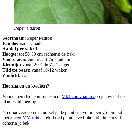
Peper Padron
Soortnaam:
Peper Padron
Familie:
nachtschade
Aantal per vak:
1
Hoogte:
tot 50-80 cm (achterin de bak)
Voorzaaien:
eind maart t/m eind april
Kiemtijd:
vanaf 20°C in 7-21 dagen
Tijd tot oogst:
vanaf 10-12 weken
Zonlicht:
zon
Hoe zaaien en kweken?
Voorzaaien doe je in potjes met
MM-voorzaaimix
en je kweekt de
plantjes binnen op.
Na ongeveer een maand zet je de plantjes over in een grotere pot
met alleen
MM-mix
en eind mei plant je ze buiten uit: in een vak
achterin je bak.