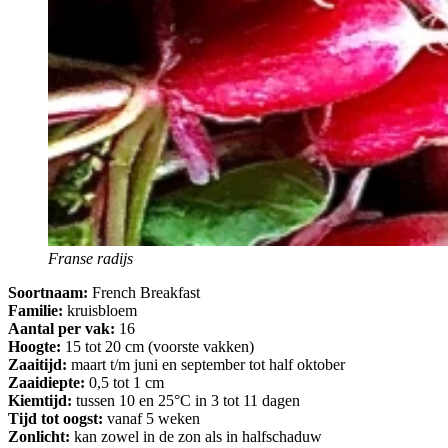
Franse radijs
Soortnaam:
French Breakfast
Familie:
kruisbloem
Aantal per vak:
16
Hoogte:
15 tot 20 cm (voorste vakken)
Zaaitijd:
maart t/m juni en september tot half oktober
Zaaidiepte:
0,5 tot 1 cm
Kiemtijd:
tussen 10 en 25°C in 3 tot 11 dagen
Tijd tot oogst:
vanaf 5 weken
Zonlicht:
kan zowel in de zon als in halfschaduw