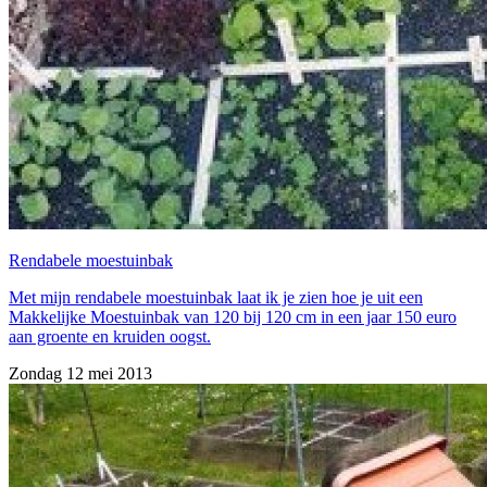
Rendabele moestuinbak
Met mijn rendabele moestuinbak laat ik je zien hoe je uit een
Makkelijke Moestuinbak van 120 bij 120 cm in een jaar 150 euro
aan groente en kruiden oogst.
Zondag 12 mei 2013