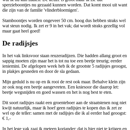
sperzieboontjes nu gezaaid kunnen worden. Dat komt mooi uit want
die zijn van de familie 'vlinderbloemigen'.
Stamboontjes worden ongeveer 50 cm. hoog dus hebben straks wel
wat steun nodig. Ik zet er 9 in het vak; dat wordt straks gezellig vol
maar gaat heel goed!
De radijsjes
In het vak linksvoor staan reuzeradijzen. Die hadden allang groot en
sappig moeten zijn maar het is tot nu toe een beetje treurig; eerder
ieniemini. De afgelopen week heb ik de grootste 5 radijsjes geoogst,
in plakjes gesneden en door de sla gedaan.
Mijn geduld is nu op en ik rooi de rest ook maar. Behalve klein zijn
ze ook nog een beetje aangevreten. Een kniesoor die daarop let:
beetje wegsnijden en goed wassen en het is nog best te eten.
Dit soort radijsjes raakt een groenteboer aan de straatstenen nog niet
kwijt natuurlijk, maar ik hoef geen radijsjes te kopen dus ik zet ze
wel op de teller: samen met de radijsjes die ik al eerder had geoogst:
€ 1,-
In het lege vak zaai ik meteen koriander; dat is hier niet te krijgen en