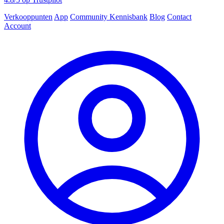
Verkooppunten
App
Community
Kennisbank
Blog
Contact
Account