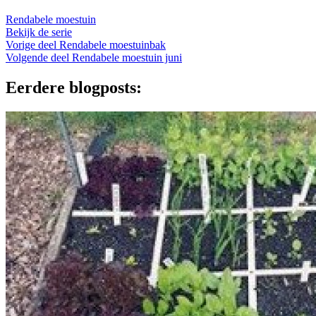
Rendabele moestuin
Bekijk de serie
Vorige deel
Rendabele moestuinbak
Volgende deel
Rendabele moestuin juni
Eerdere blogposts: