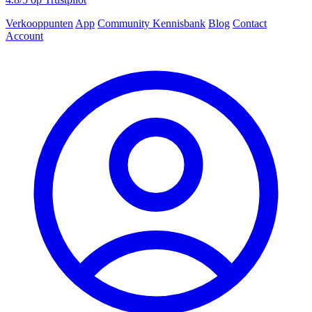
Verkooppunten
App
Community
Kennisbank
Blog
Contact
Account