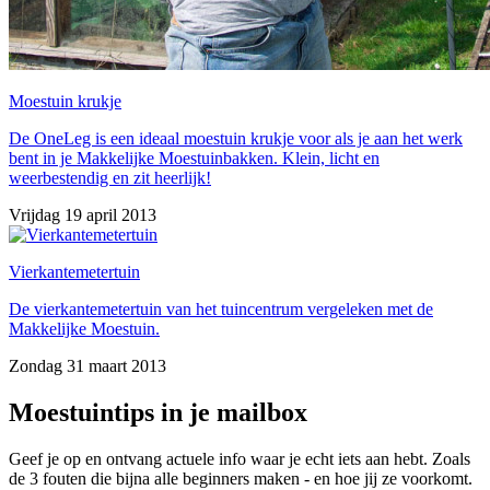
Moestuin krukje
De OneLeg is een ideaal moestuin krukje voor als je aan het werk
bent in je Makkelijke Moestuinbakken. Klein, licht en
weerbestendig en zit heerlijk!
Vrijdag 19 april 2013
Vierkantemetertuin
De vierkantemetertuin van het tuincentrum vergeleken met de
Makkelijke Moestuin.
Zondag 31 maart 2013
Moestuintips in je mailbox
Geef je op en ontvang actuele info waar je echt iets aan hebt. Zoals
de 3 fouten die bijna alle beginners maken - en hoe jij ze voorkomt.