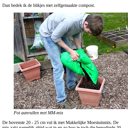
Dan bedek ik de blikjes met zelfgemaakte compost.
Pot aanvullen met MM-mix
De bovenste 20 - 25 cm vul ik met Makkelijke Moestuinmix. De
mix zakt namelijk altijd wat in en zo hou je toch die benodigde 20