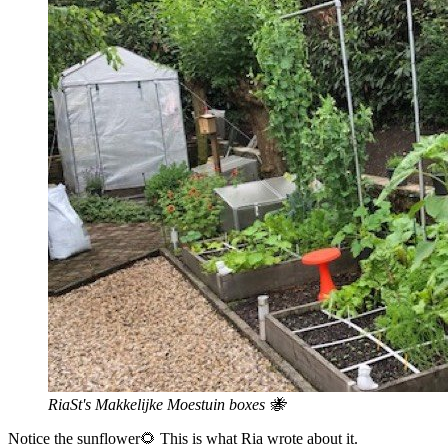
RiaSt's Makkelijke Moestuin boxes 🐝
Notice the sunflower🌻 This is what Ria wrote about it.