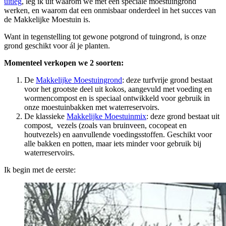
uitleg
, leg ik uit waarom we met een speciale moestuingrond
werken, en waarom dat een onmisbaar onderdeel in het succes van
de Makkelijke Moestuin is.
Want in tegenstelling tot gewone potgrond of tuingrond, is onze
grond geschikt voor ál je planten.
Momenteel verkopen we 2 soorten:
De
Makkelijke Moestuingrond
: deze turfvrije grond bestaat
voor het grootste deel uit kokos, aangevuld met voeding en
wormencompost en is speciaal ontwikkeld voor gebruik in
onze moestuinbakken met waterreservoirs.
De klassieke
Makkelijke Moestuinmix
: deze grond bestaat uit
compost, vezels (zoals van bruinveen, cocopeat en
houtvezels) en aanvullende voedingsstoffen. Geschikt voor
alle bakken en potten, maar iets minder voor gebruik bij
waterreservoirs.
Ik begin met de eerste: