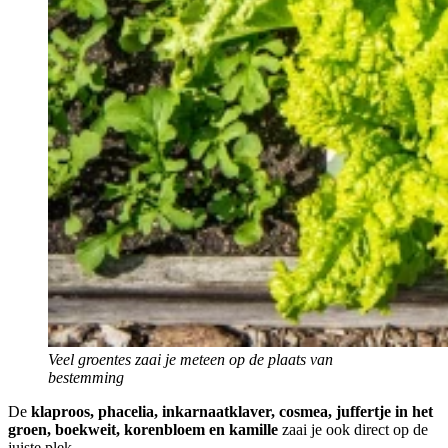
Veel groentes zaai je meteen op de plaats van
bestemming
De
klaproos, phacelia, inkarnaatklaver, cosmea, juffertje in het
groen, boekweit, korenbloem en kamille
zaai je ook direct op de
juiste plek.