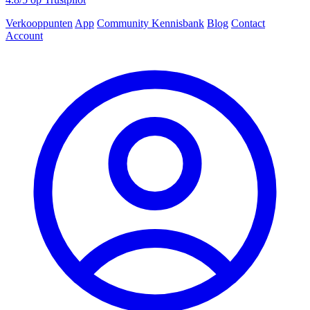
Verkooppunten
App
Community
Kennisbank
Blog
Contact
Account