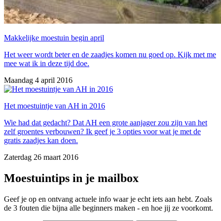
Makkelijke moestuin begin april
Het weer wordt beter en de zaadjes komen nu goed op. Kijk met me
mee wat ik in deze tijd doe.
Maandag 4 april 2016
Het moestuintje van AH in 2016
Wie had dat gedacht? Dat AH een grote aanjager zou zijn van het
zelf groentes verbouwen? Ik geef je 3 opties voor wat je met de
gratis zaadjes kan doen.
Zaterdag 26 maart 2016
Moestuintips in je mailbox
Geef je op en ontvang actuele info waar je echt iets aan hebt. Zoals
de 3 fouten die bijna alle beginners maken - en hoe jij ze voorkomt.