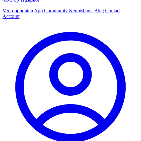
Verkooppunten
App
Community
Kennisbank
Blog
Contact
Account