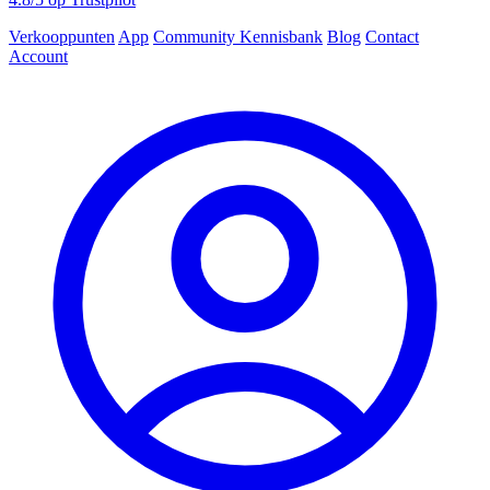
Verkooppunten
App
Community
Kennisbank
Blog
Contact
Account