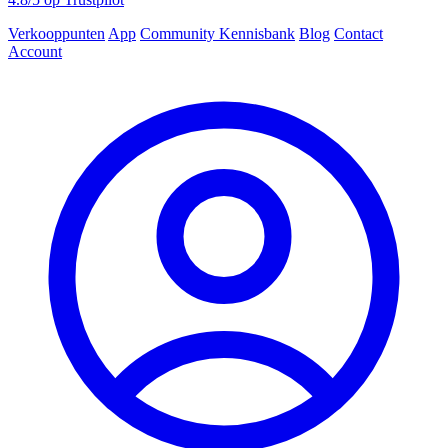
Verkooppunten
App
Community
Kennisbank
Blog
Contact
Account