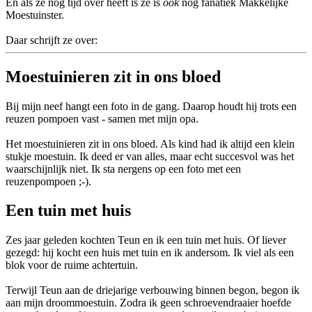
En als ze nog tijd over heeft is ze is
ook
nog fanatiek Makkelijke
Moestuinster.
Daar schrijft ze over:
Moestuinieren zit in ons bloed
Bij mijn neef hangt een foto in de gang. Daarop houdt hij trots een
reuzen pompoen vast - samen met mijn opa.
Het moestuinieren zit in ons bloed. Als kind had ik altijd een klein
stukje moestuin. Ik deed er van alles, maar echt succesvol was het
waarschijnlijk niet. Ik sta nergens op een foto met een
reuzenpompoen ;-).
Een tuin met huis
Zes jaar geleden kochten Teun en ik een tuin met huis. Of liever
gezegd: hij kocht een huis met tuin en ik andersom. Ik viel als een
blok voor de ruime achtertuin.
Terwijl Teun aan de driejarige verbouwing binnen begon, begon ik
aan mijn droommoestuin. Zodra ik geen schroevendraaier hoefde