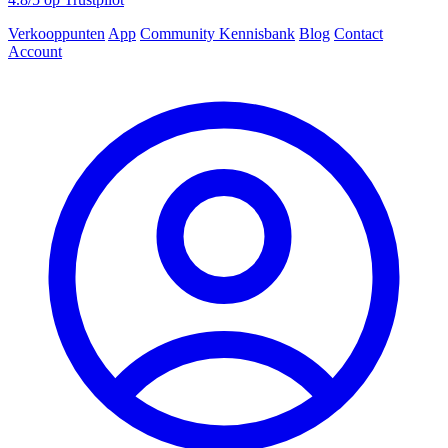
Verkooppunten
App
Community
Kennisbank
Blog
Contact
Account