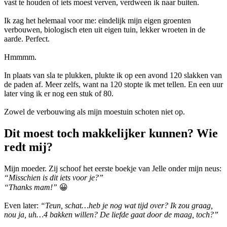
vast te houden of iets moest verven, verdween ik naar buiten.
Ik zag het helemaal voor me: eindelijk mijn eigen groenten
verbouwen, biologisch eten uit eigen tuin, lekker wroeten in de
aarde. Perfect.
Hmmmm.
In plaats van sla te plukken, plukte ik op een avond 120 slakken van
de paden af. Meer zelfs, want na 120 stopte ik met tellen. En een uur
later ving ik er nog een stuk of 80.
Zowel de verbouwing als mijn moestuin schoten niet op.
Dit moest toch makkelijker kunnen? Wie
redt mij?
Mijn moeder. Zij schoof het eerste boekje van Jelle onder mijn neus:
“Misschien is dit iets voor je?”
“Thanks mam!”
😀
Even later:
“Teun, schat…heb je nog wat tijd over? Ik zou graag,
nou ja, uh…4 bakken willen? De liefde gaat door de maag, toch?”