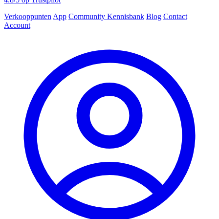
Verkooppunten
App
Community
Kennisbank
Blog
Contact
Account