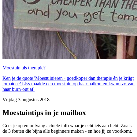
Moestuin als therapie?
Ken je de quote 'Moestuinieren - goedkoper dan therapie én je krijgt
tomaten'? Liss maakte een moestuin op haar balkon en kwam zo van
haar burn-out af.
Vrijdag 3 augustus 2018
Moestuintips in je mailbox
Geef je op en ontvang actuele info waar je echt iets aan hebt. Zoals
de 3 fouten die bijna alle beginners maken - en hoe jij ze voorkomt.