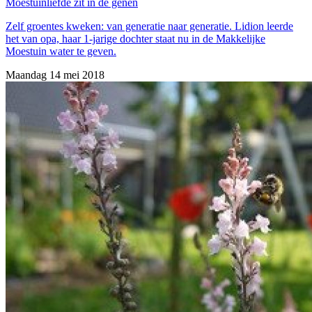
Moestuinliefde zit in de genen
Zelf groentes kweken: van generatie naar generatie. Lidion leerde
het van opa, haar 1-jarige dochter staat nu in de Makkelijke
Moestuin water te geven.
Maandag 14 mei 2018