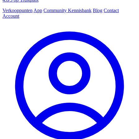
Verkooppunten
App
Community
Kennisbank
Blog
Contact
Account