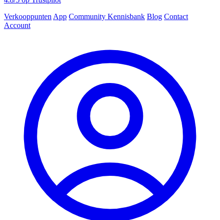
Verkooppunten
App
Community
Kennisbank
Blog
Contact
Account