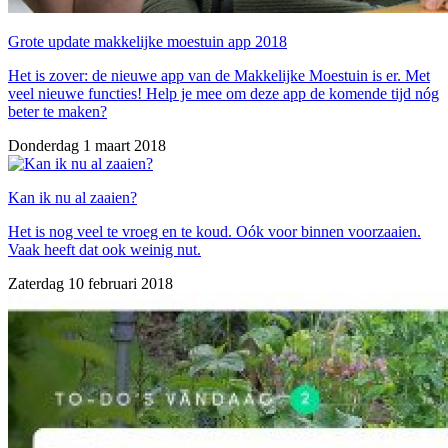
Grote update makkelijke moestuin app 2018
Het is zover: de nieuwe app van de Makkelijke Moestuin is er. Met
veel nieuwe functies! Help je mee om deze app de komende tijd nóg
beter te maken?
Donderdag 1 maart 2018
Kan ik nu al zaaien?
Het is nog veel te vroeg en te koud. Oók voor binnen voorzaaien.
Vaak heeft dat ook weinig nut.
Zaterdag 10 februari 2018