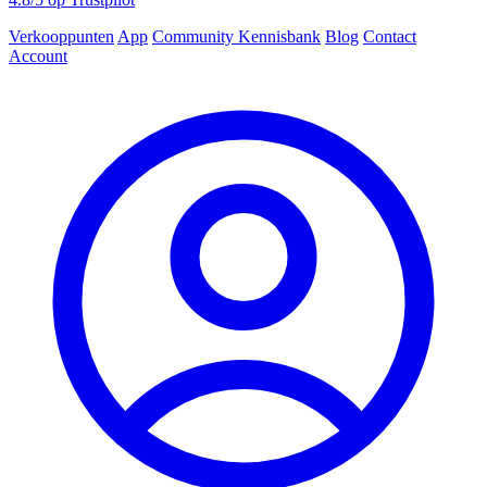
Verkooppunten
App
Community
Kennisbank
Blog
Contact
Account