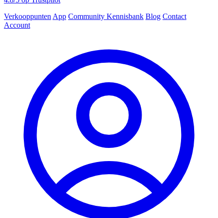
Verkooppunten
App
Community
Kennisbank
Blog
Contact
Account