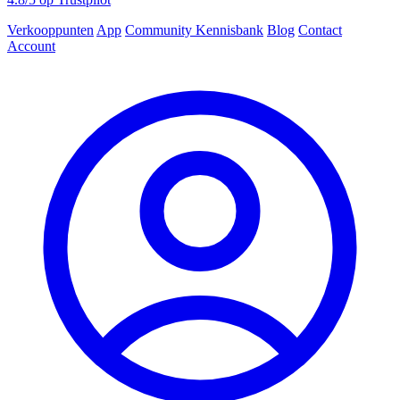
Verkooppunten
App
Community
Kennisbank
Blog
Contact
Account