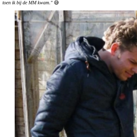
toen ik bij de MM kwam."
😅