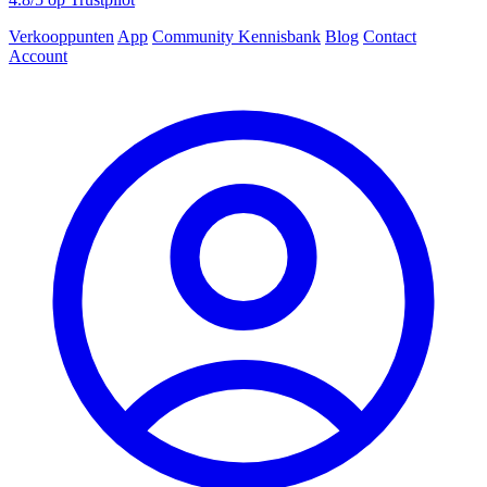
Verkooppunten
App
Community
Kennisbank
Blog
Contact
Account