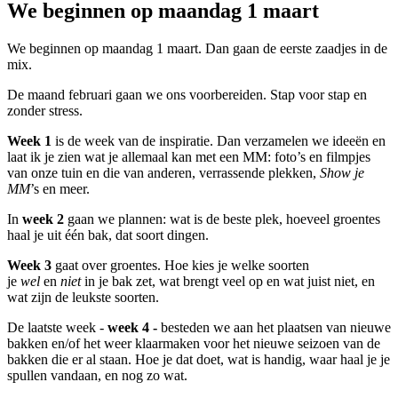
We beginnen op maandag 1 maart
We beginnen op maandag 1 maart. Dan gaan de eerste zaadjes in de
mix.
De maand februari gaan we ons voorbereiden. Stap voor stap en
zonder stress.
Week 1
is de week van de inspiratie. Dan verzamelen we ideeën en
laat ik je zien wat je allemaal kan met een MM: foto’s en filmpjes
van onze tuin en die van anderen, verrassende plekken,
Show je
MM
’s en meer.
In
week 2
gaan we plannen: wat is de beste plek, hoeveel groentes
haal je uit één bak, dat soort dingen.
Week 3
gaat over groentes. Hoe kies je welke soorten
je
wel
en
niet
in je bak zet, wat brengt veel op en wat juist niet, en
wat zijn de leukste soorten.
De laatste week -
week 4 -
besteden we aan het plaatsen van nieuwe
bakken en/of het weer klaarmaken voor het nieuwe seizoen van de
bakken die er al staan. Hoe je dat doet, wat is handig, waar haal je je
spullen vandaan, en nog zo wat.