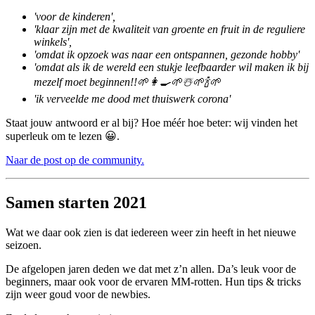
'voor de kinderen',
'klaar zijn met de kwaliteit van groente en fruit in de reguliere
winkels',
'omdat ik opzoek was naar een ontspannen, gezonde hobby'
'omdat als ik de wereld een stukje leefbaarder wil maken ik bij
mezelf moet beginnen!!🌱👩‍🍳🌱☃️🌱🍾🌱
'ik verveelde me dood met thuiswerk corona'
Staat jouw antwoord er al bij? Hoe méér hoe beter: wij vinden het
superleuk om te lezen 😀.
Naar de post op de community.
Samen starten 2021
Wat we daar ook zien is dat iedereen weer zin heeft in het nieuwe
seizoen.
De afgelopen jaren deden we dat met z’n allen. Da’s leuk voor de
beginners, maar ook voor de ervaren MM-rotten. Hun tips & tricks
zijn weer goud voor de newbies.