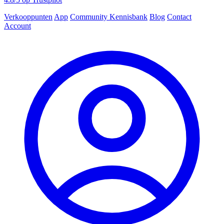
Verkooppunten
App
Community
Kennisbank
Blog
Contact
Account