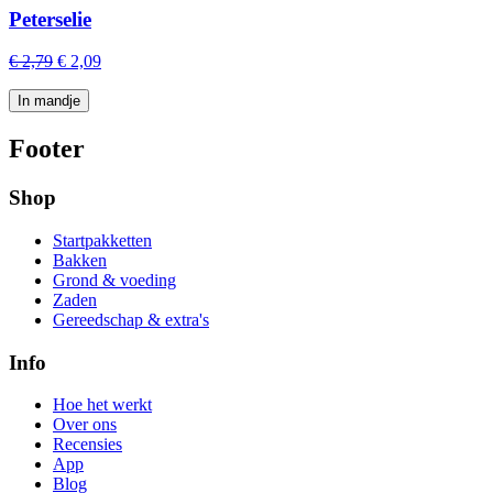
Peterselie
€ 2,79
€ 2,09
In mandje
Footer
Shop
Startpakketten
Bakken
Grond & voeding
Zaden
Gereedschap & extra's
Info
Hoe het werkt
Over ons
Recensies
App
Blog