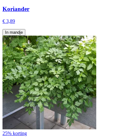
Koriander
€ 3,89
In mandje
25% korting