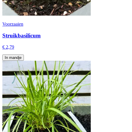
Voorzaaien
Struikbasilicum
€ 2,79
In mandje