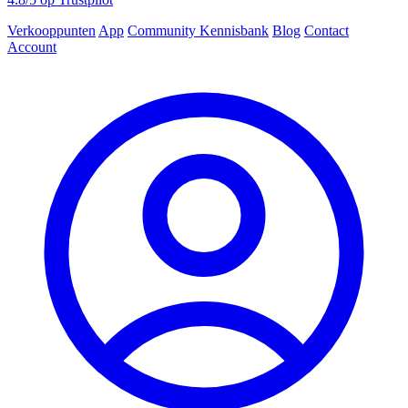
Verkooppunten
App
Community
Kennisbank
Blog
Contact
Account