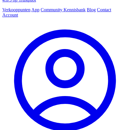
Verkooppunten
App
Community
Kennisbank
Blog
Contact
Account