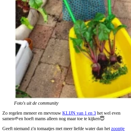
Foto's uit de community
Zo regelen meneer en mevrouw
KLIJN van 1 en 3
het wel even
samen🌱en hoeft mams alleen nog maar toe te kijken😇
Geeft niemand z'n tomaatjes met meer liefde water dan het
zoontje