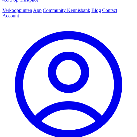
Verkooppunten
App
Community
Kennisbank
Blog
Contact
Account